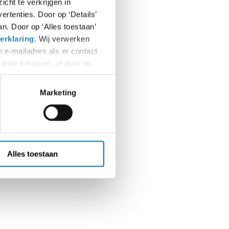
cht te verkrijgen in
rtenties. Door op ‘Details’
n. Door op ‘Alles toestaan’
erklaring
. Wij verwerken
 e-mailadres als er contact
aande knoppen, of door de
Marketing
Alles toestaan