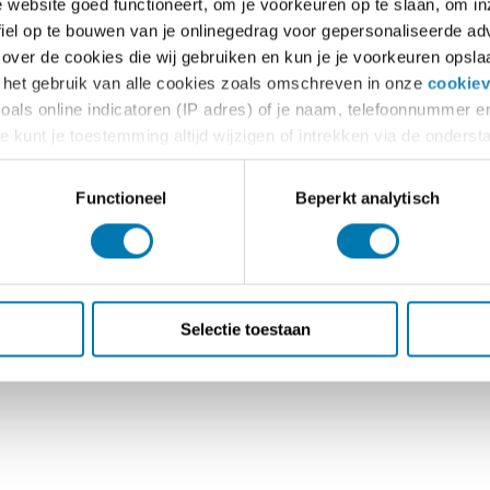
website goed functioneert, om je voorkeuren op te slaan, om inzi
el op te bouwen van je onlinegedrag voor gepersonaliseerde adve
 over de cookies die wij gebruiken en kun je je voorkeuren opslaa
t het gebruik van alle cookies zoals omschreven in onze
cookiev
s online indicatoren (IP adres) of je naam, telefoonnummer en
kunt je toestemming altijd wijzigen of intrekken via de onderst
 gebruiken.
Functioneel
Beperkt analytisch
Selectie toestaan