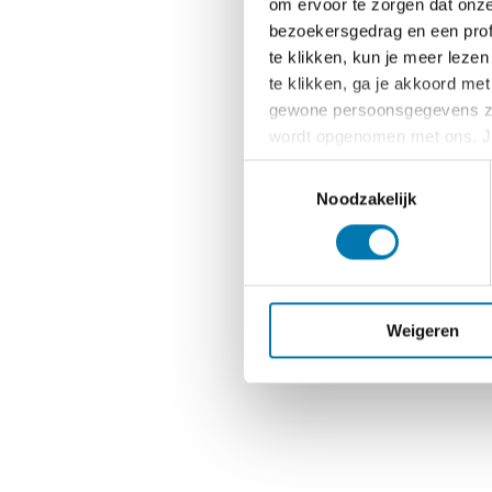
om ervoor te zorgen dat onze 
bezoekersgedrag en een profi
te klikken, kun je meer lezen
te klikken, ga je akkoord me
gewone persoonsgegevens zoal
wordt opgenomen met ons. Je 
zwevende knop linksonder te
Toestemmingsselectie
Noodzakelijk
Weigeren