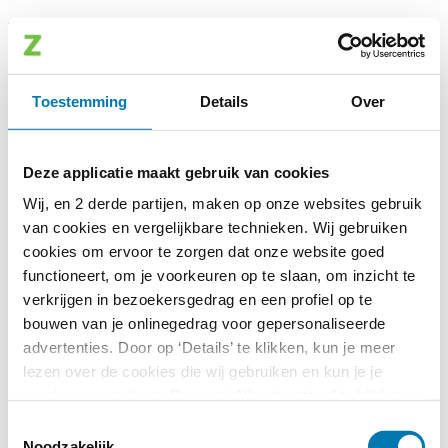
Wachtwoord vergeten
Gebruikersnaam
Toestemming
Details
Over
Deze applicatie is alleen toegankelijk voor geautoriseerde
gebruikers.
Deze applicatie maakt gebruik van cookies
Wij, en 2 derde partijen, maken op onze websites gebruik
van cookies en vergelijkbare technieken. Wij gebruiken
cookies om ervoor te zorgen dat onze website goed
functioneert, om je voorkeuren op te slaan, om inzicht te
verkrijgen in bezoekersgedrag en een profiel op te
bouwen van je onlinegedrag voor gepersonaliseerde
advertenties. Door op ‘Details’ te klikken, kun je meer
lezen over de cookies die wij gebruiken en kun je je
voorkeuren opslaan. Door op ‘Alles toestaan’ te klikken,
ga je akkoord met het gebruik van alle cookies zoals
Toestemmingsselectie
omschreven in onze
cookieverklaring
. Wij verwerken
Noodzakelijk