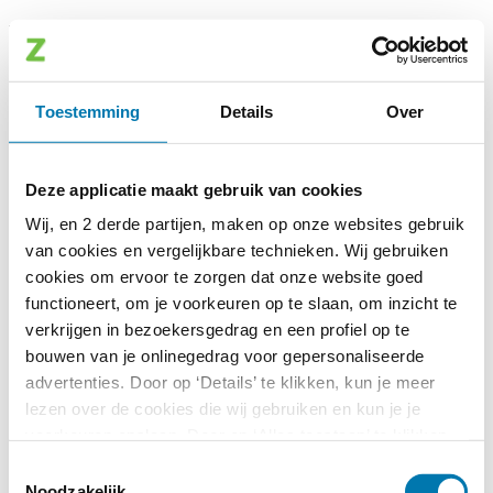
Wachtwoord vergeten
Gebruikersnaam
Toestemming
Details
Over
Deze applicatie is alleen toegankelijk voor geautoriseerde
gebruikers.
Deze applicatie maakt gebruik van cookies
Wij, en 2 derde partijen, maken op onze websites gebruik
van cookies en vergelijkbare technieken. Wij gebruiken
cookies om ervoor te zorgen dat onze website goed
functioneert, om je voorkeuren op te slaan, om inzicht te
verkrijgen in bezoekersgedrag en een profiel op te
bouwen van je onlinegedrag voor gepersonaliseerde
advertenties. Door op ‘Details’ te klikken, kun je meer
lezen over de cookies die wij gebruiken en kun je je
voorkeuren opslaan. Door op ‘Alles toestaan’ te klikken,
ga je akkoord met het gebruik van alle cookies zoals
Toestemmingsselectie
omschreven in onze
cookieverklaring
. Wij verwerken
Noodzakelijk